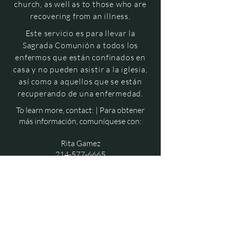
church, as well as to those who are
recovering from an illness.
Este servicio es para llevar la
Sagrada Comunión a todos los
enfermos que están confinados en
casa y no pueden asistir a la iglesia,
así como a aquellos que se están
recuperando de una enfermedad.
To learn more, contact: | Para obtener
más información, comuníquese con:
Rita Gamez
214-577-6665
rita.gamez@gmail.com