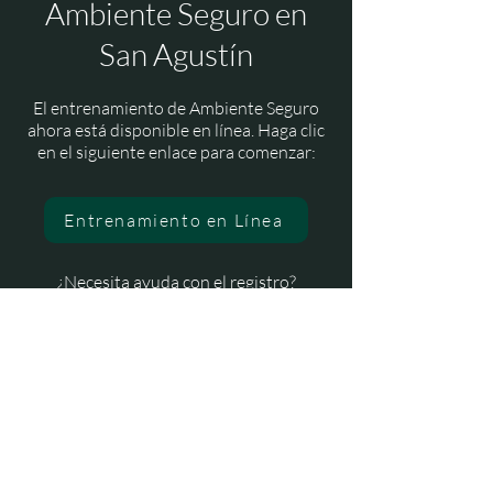
Ambiente Seguro en
San Agustín
El entrenamiento de Ambiente Seguro
ahora está disponible en línea. Haga clic
en el siguiente enlace para comenzar:
Entrenamiento en Línea
¿Necesita ayuda con el registro?
Si necesita ayuda para registrarse o
encontrar su cuenta, haga clic en el
siguiente enlace para acceder a las
instrucciones de registro e inicio de
sesión:
Instrucciones de Registro